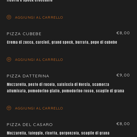
ricotta e speck croccante
AGGIUNGI AL CARRELLO
€
8,00
PIZZA CUBEBE
Crema di zucca, carciofi, grand speck, burrata, pepe di cubebe
AGGIUNGI AL CARRELLO
€
9,00
PIZZA DATTERINA
Mozzarella, pesto di rucola, salsiccia di Norcia, scamorza
affumicata, pomodorino giallo, pomodorino rosso, scaglie di grana
AGGIUNGI AL CARRELLO
€
8,00
PIZZA DEL CASARO
Mozzarella, taleggio, ricotta, gorgonzola, scaglie di grana