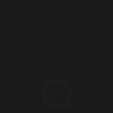
VIA IV NOVEMBRE 9 - 11.
70020 CASSANO DELLE MURGE (BA)
(+39)
CHIAMACI
Il mio account
Pagamento
Privacy Policy