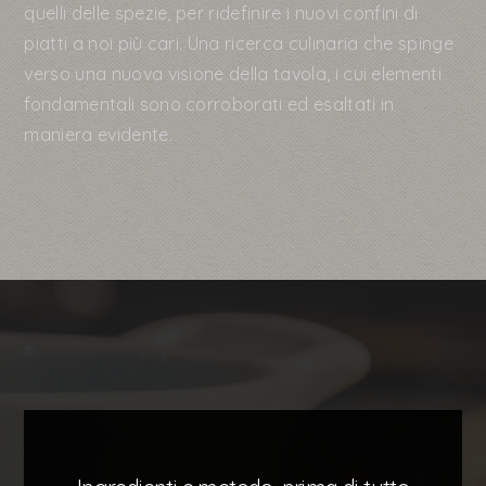
quelli delle spezie, per ridefinire i nuovi confini di
piatti a noi più cari. Una ricerca culinaria che spinge
verso una nuova visione della tavola, i cui elementi
fondamentali sono corroborati ed esaltati in
maniera evidente.