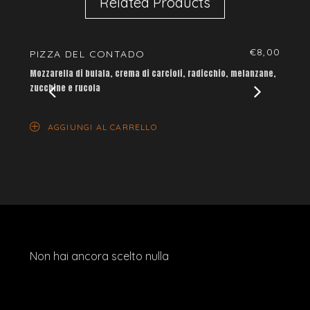
Related Products
€
8,00
PIZZA DEL CONTADO
PIZZ
Mozzarella di bufala, crema di carciofi, radicchio, melanzane,
Crema d
zucchine e rucola
AG
AGGIUNGI AL CARRELLO
Non hai ancora scelto nulla