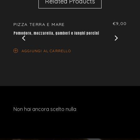
Related Products
€
9,00
PIZZA TERRA E MARE
PIZZ
Pomodoro, mozzarella, gamberi e funghi porcini
Pomodo
AGGIUNGI AL CARRELLO
AG
Non hai ancora scelto nulla