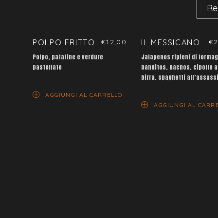
Re
POLPO FRITTO
€
12,00
IL MESSICANO
€
2
Polpo, patatine e verdure
Jalapenos ripieni di formag
pastellate
banditos, nachos, cipolle a
birra, spaghetti all’assass
AGGIUNGI AL CARRELLO
AGGIUNGI AL CARR