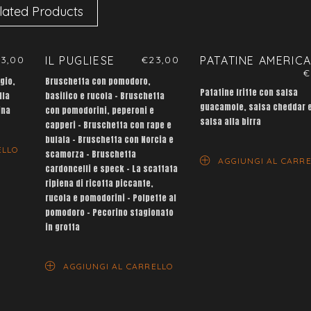
lated Products
3,00
IL PUGLIESE
€
23,00
PATATINE AMERIC
€
gio,
Bruschetta con pomodoro,
Patatine fritte con salsa
lla
basilico e rucola – Bruschetta
guacamole, salsa cheddar 
ina
con pomodorini, peperoni e
salsa alla birra
capperi – Bruschetta con rape e
bufala – Bruschetta con Norcia e
ELLO
scamorza – Bruschetta
AGGIUNGI AL CARR
cardoncelli e speck – La scattata
ripiena di ricotta piccante,
rucola e pomodorini – Polpette al
pomodoro – Pecorino stagionato
in grotta
AGGIUNGI AL CARRELLO