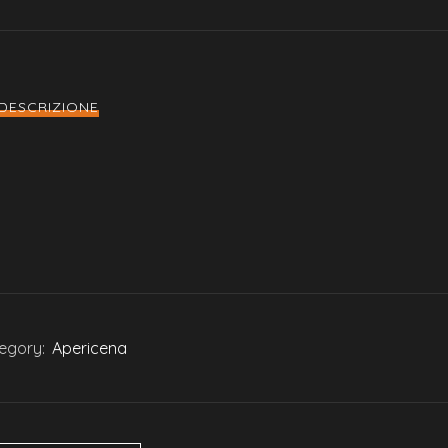
DESCRIZIONE
egory:
Apericena