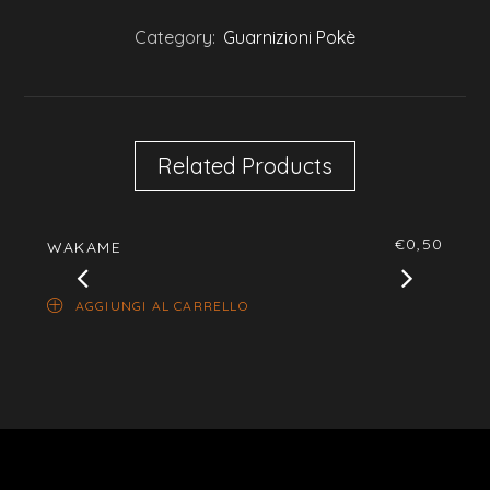
Category:
Guarnizioni Pokè
Related Products
€
0,50
WAKAME
VERZ
AGGIUNGI AL CARRELLO
AG