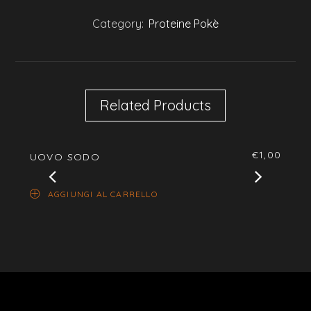
Category:
Proteine Pokè
Related Products
€
1,00
UOVO SODO
SALM
AGGIUNGI AL CARRELLO
AG