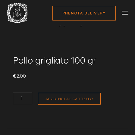
PRENOTA DELIVERY
Home
Proteine Pokè
Pollo grigliato 100 gr
Pollo grigliato 100 gr
€
2,00
POLLO
GRIGLIATO
AGGIUNGI AL CARRELLO
100
GR
QUANTITÀ