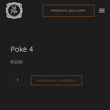
PRENOTA DELIVERY
Home
Pokè Sol di Pepe
Pokè 4
Pokè 4
€
12,00
POKÈ
4
AGGIUNGI AL CARRELLO
QUANTITÀ