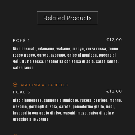
Related Products
€
12,00
POKÈ 1
Riso basmati, edamame, wakame, mango, verza rossa, tonno
rosso fresco, carote, avocado, chips di manioca, bacche di
goji, frutta secca, insaporita con salsa di soia, salsa tahina,
salsa ranch
AGGIUNGI AL CARRELLO
€
12,00
POKÈ 3
Riso giapponese, salmone affumicato, rucola, cetriolo, mango,
wakame, germogli di soia, carote, pomodorino giallo, noci,
insaporita con aceto di riso, wasabi, mayo, salsa di soia e
dressing allo yogurt