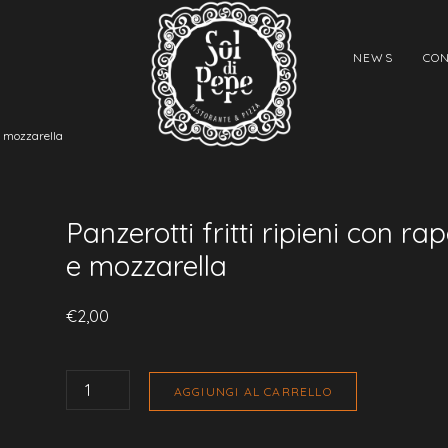
NEWS
CON
 e mozzarella
Panzerotti fritti ripieni con ra
e mozzarella
€
2,00
PANZEROTTI
FRITTI
AGGIUNGI AL CARRELLO
RIPIENI
CON
RAPE
E
MOZZARELLA
QUANTITÀ