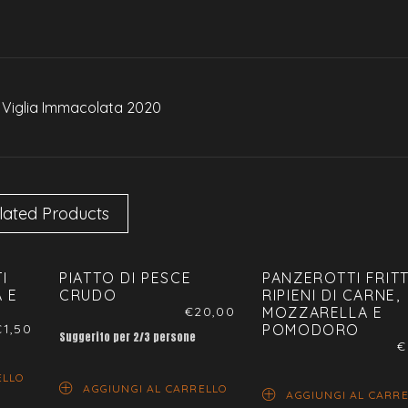
Viglia Immacolata 2020
lated Products
I
PIATTO DI PESCE
PANZEROTTI FRITT
 E
CRUDO
RIPIENI DI CARNE,
€
20,00
MOZZARELLA E
€
1,50
POMODORO
Suggerito per 2/3 persone
€
ELLO
AGGIUNGI AL CARRELLO
AGGIUNGI AL CARR