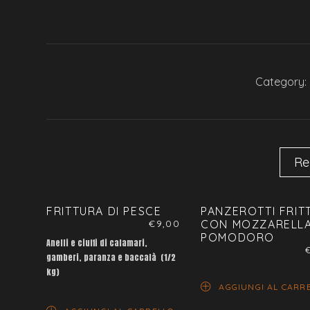
Category:
Re
FRITTURA DI PESCE
PANZEROTTI FRITT
€
9,00
CON MOZZARELLA
POMODORO
Anelli e ciuffi di calamari,
gamberi, paranza e baccalà (1/2
kg)
AGGIUNGI AL CARR