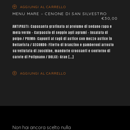
AGGIUNGI AL CARRELLO
MENU MARE – CENONE DI SAN SILVESTRO
€
30,00
ANTIPASTI: Capasanta gratinata al profumo di sedano rapa e
mela verde – Carpaccio di seppie agli agrumi – Insalata di
polpo / PRIMO: Capunti al ragù di astice con mezzo astice in
Bellavista / SECONDO: Filetto di branzino e gamberoni arrosto
su vellutata di zucchine, mandorle croccanti e contorno di
carote di Polignano / DOLCE: Gran […]
AGGIUNGI AL CARRELLO
Non hai ancora scelto nulla