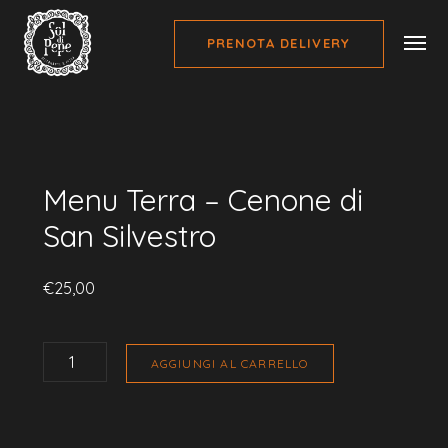
PRENOTA DELIVERY
Home
Cenone San Silvestro
Menu Terra – Cenone di San Silvestro
Menu Terra – Cenone di
San Silvestro
€
25,00
MENU
TERRA
AGGIUNGI AL CARRELLO
-
CENONE
DI
SAN
SILVESTRO
QUANTITÀ