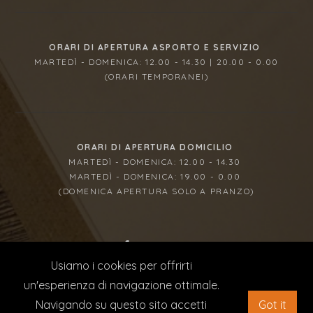
ORARI DI APERTURA ASPORTO E SERVIZIO
MARTEDÌ - DOMENICA: 12.00 - 14.30 | 20.00 - 0.00
(ORARI TEMPORANEI)
ORARI DI APERTURA DOMICILIO
MARTEDÌ - DOMENICA: 12.00 - 14.30
MARTEDÌ - DOMENICA: 19.00 - 0.00
(DOMENICA APERTURA SOLO A PRANZO)
Usiamo i cookies per offrirti
© 2023 SOL DI PEPE | P IVA 07682070722 | CONCEPT
un'esperienza di navigazione ottimale.
QUILIA WEB AGENCY
| LA DITTA HA RICEVUTO NEL CORSO
Navigando su questo sito accetti
Got it
DEL 2020 AIUTI DI STATO PUBBLICATI SUL RNA SEZIONE