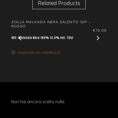
Related Products
ZOLLA MALVASIA NERA SALENTO IGP –
CALA
ROSSO
€
15,00
UVE: N
UVE: Malvasia Nera 100% 13,5% vol. 75cl
AG
AGGIUNGI AL CARRELLO
Non hai ancora scelto nulla