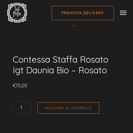
PRENOTA DELIVERY
Home
Vini
Contessa Staffa Rosato Igt Daunia Bio – Rosato
Contessa Staffa Rosato
Igt Daunia Bio – Rosato
€
15,00
CONTESSA
STAFFA
AGGIUNGI AL CARRELLO
ROSATO
IGT
DAUNIA
BIO
-
ROSATO
QUANTITÀ