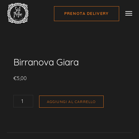
PRENOTA DELIVERY
Home
Birre
Birranova Giara
Birranova Giara
€
5,00
BIRRANOVA
GIARA
AGGIUNGI AL CARRELLO
QUANTITÀ