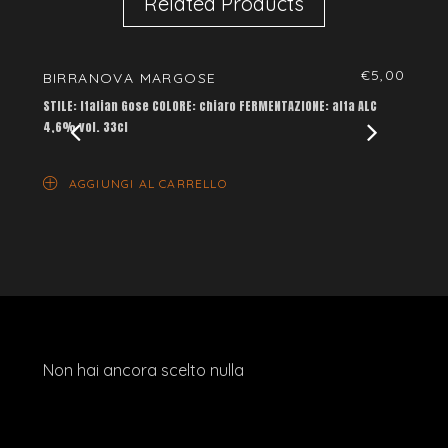
Related Products
€
5,00
BIRRANOVA MARGOSE
ALMO
STILE: Italian Gose COLORE: chiaro FERMENTAZIONE: alta ALC
STILE: 
4,6% vol. 33cl
riferme
AGGIUNGI AL CARRELLO
AG
Non hai ancora scelto nulla