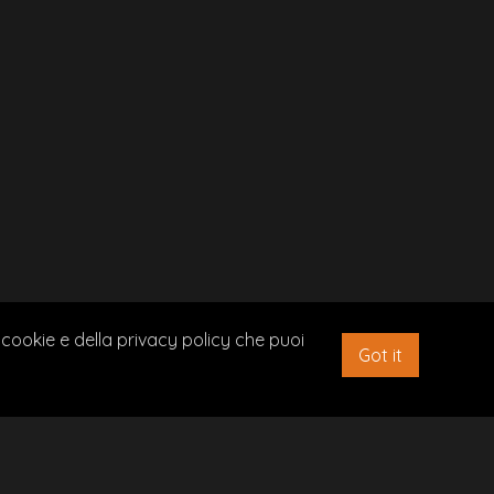
ORARI DI APERTURA DOMICILIO
MARTEDÌ - DOMENICA: 12.00 - 14.30
MARTEDÌ - DOMENICA: 19.00 - 0.00
(DOMENICA APERTURA SOLO A PRANZO)
2020 AIUTI DI STATO PUBBLICATI SUL RNA SEZIONE
 cookie e della privacy policy che puoi
Got it