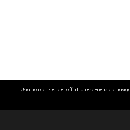
CHIAMACI
Il mio account
Pagamento
Privacy Policy
© 2023 SOL DI PEPE | P IVA 07682070722 | CONCE
Usiamo i cookies per offrirti un'esperienza di naviga