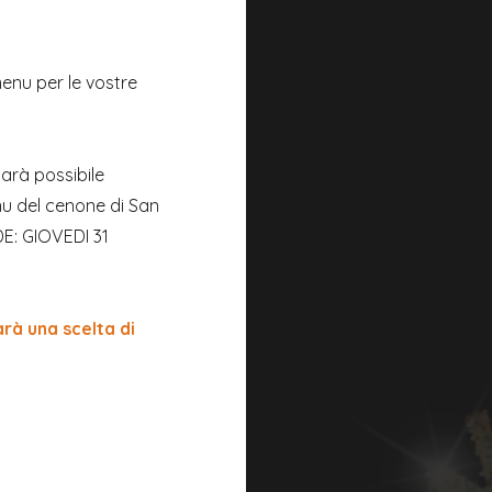
enu per le vostre
sarà possibile
enu del cenone di San
DE: GIOVEDI 31
arà una scelta di