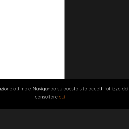
PT
QUILIA WEB AGENCY
| LA DITTA HA RICEVUTO NEL CORSO DEL 
zione ottimale. Navigando su questo sito accetti l'utilizzo dei
TRASPARENZA
consultare
qui