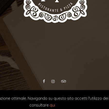
PT
QUILIA WEB AGENCY
| LA DITTA HA RICEVUTO NEL CORSO DEL 
zione ottimale. Navigando su questo sito accetti l'utilizzo dei
TRASPARENZA
consultare
qui