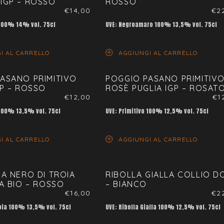
IGP – ROSSO
ROSSO
€
14,00
€
2
 100% 14% vol. 75cl
UVE: Negroamaro 100% 13,5% vol. 75cl
I AL CARRELLO
AGGIUNGI AL CARRELLO
ASANO PRIMITIVO
POGGIO PASANO PRIMITIV
GP – ROSSO
ROSÈ PUGLIA IGP – ROSAT
€
12,00
€
1
 100% 13,5% vol. 75cl
UVE: Primitivo 100% 12,5% vol. 75cl
I AL CARRELLO
AGGIUNGI AL CARRELLO
IA NERO DI TROIA
RIBOLLA GIALLA COLLIO D
IA BIO – ROSSO
– BIANCO
€
16,00
€
2
roia 100% 13,5% vol. 75cl
UVE: Ribolla Gialla 100% 12,5% vol. 75cl